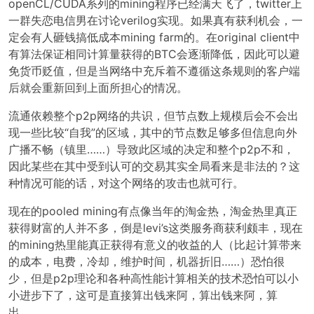
openCL/CUDA系列的mining程序已经满天飞了，twitter上
一群失恋电信男在讨论verilog实现。如果真有获利机会，一
定会有人砸钱搞低成本mining farm的。在original client中
有算法保证相同计算量获得的BTC会逐渐降低，因此可以避
免货币贬值，但是当网络中充斥着不遵循这条规则的客户端
后就会重新回到上面所担心的情况。
流通依赖整个p2p网络的共识，但节点数上规模后会不会出
现一些比较“自我”的区域，其中的节点数足够多但信息向外
广播不畅（镇里……）导致此区域的决定和整个p2p不和，
因此某些在其中受到认可的交易其实全局看来是非法的？这
种情况可能的话，对这个网络的攻击也就可行。
现在的pooled mining有点像当年的淘金热，淘金热里真正
获得财富的人并不多，倒是levi’s这类服务商获利颇丰，现在
的mining热里能真正获得有意义的收益的人（比起计算带来
的成本，电费，冷却，维护时间，机器折旧……）恐怕很
少，但是p2p理论和各种高性能计算相关的技术恐怕可以小
小进步下了，这可是直接算出钱来阿，算出钱来阿，算
出……